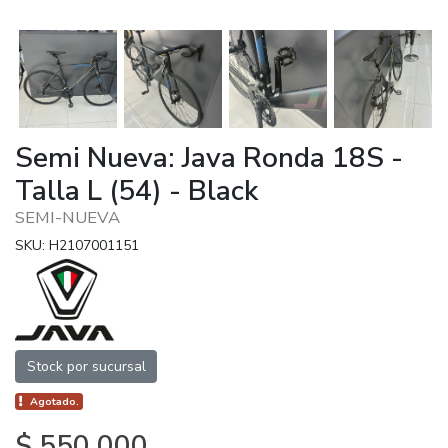
Semi Nueva: Java Ronda 18S -
Talla L (54) - Black
SEMI-NUEVA
SKU: H2107001151
Stock por sucursal
Agotado.
$ 550.000