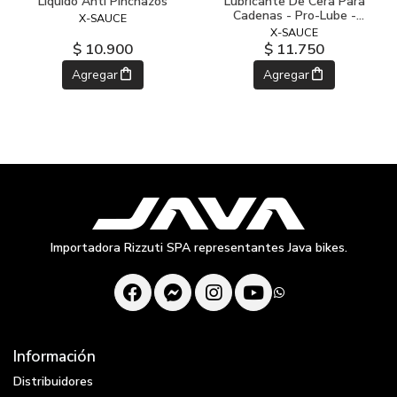
Líquido Anti Pinchazos
Lubricante De Cera Para
Cadenas - Pro-Lube -
X-SAUCE
125ml
X-SAUCE
$ 10.900
$ 11.750
Agregar
Agregar
Importadora Rizzuti SPA representantes Java bikes.
Información
Distribuidores