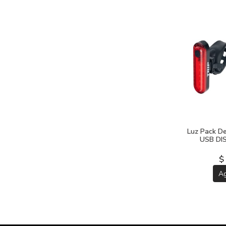
Luz Pack De
USB DI
$
A