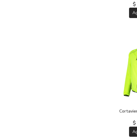
$
A
Cortavi
$
A