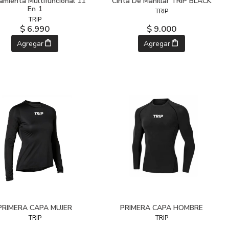
amienta Multifuncional 11
Cinta De Manillar TRIP BLACK
En 1
TRIP
TRIP
$ 6.990
$ 9.000
Agregar
Agregar
PRIMERA CAPA MUJER
PRIMERA CAPA HOMBRE
TRIP
TRIP