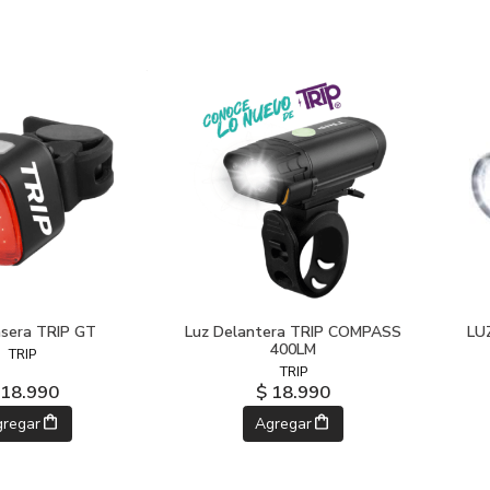
asera TRIP GT
Luz Delantera TRIP COMPASS
LU
400LM
TRIP
TRIP
 18.990
$ 18.990
gregar
Agregar