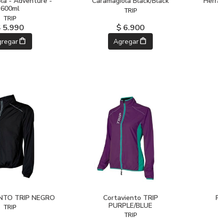
la - Adventure -
Caramagiola Black/Black
Herr
600ml
TRIP
TRIP
 5.990
$ 6.900
gregar
Agregar
NTO TRIP NEGRO
Cortaviento TRIP
PURPLE/BLUE
TRIP
TRIP