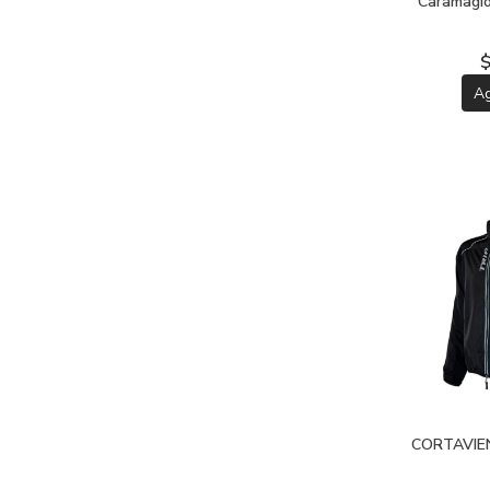
Caramagio
$
A
CORTAVIE