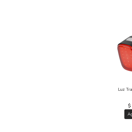
Luz Tr
$
A