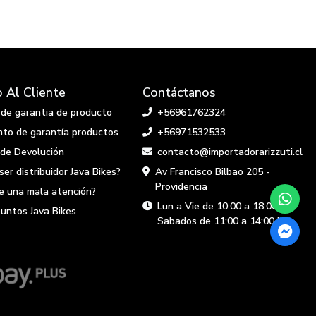
o Al Cliente
Contáctanos
d de garantia de producto
+56961762324
to de garantía productos
+56971532533
 de Devolución
contacto@importadorarizzuti.cl
ser distribuidor Java Bikes?
Av Francisco Bilbao 205 -
Providencia
te una mala atención?
Lun a Vie de 10:00 a 18:00 hs
puntos Java Bikes
Sabados de 11:00 a 14:00 hs.