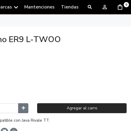
0
arcas
Mantenciones
Tiendas
eno ER9 L-TWOO
Agregar al carro
patible con Java Rivale TT.