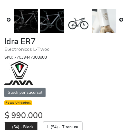
Idra ER7
Electrónicos L-Twoo
SKU: 77039447388888
Stock por sucursal
Pocas Unidades.
$ 990.000
L (54) - Black
L (54) - Titanium