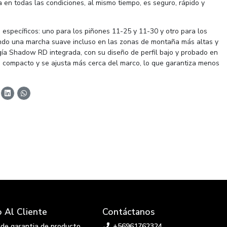
a en todas las condiciones, al mismo tiempo, es seguro, rápido y
específicos: uno para los piñones 11-25 y 11-30 y otro para los
ndo una marcha suave incluso en las zonas de montaña más altas y
gía Shadow RD integrada, con su diseño de perfil bajo y probado en
s compacto y se ajusta más cerca del marco, lo que garantiza menos
o Al Cliente
Contáctanos
d de garantia de producto
+56961762324