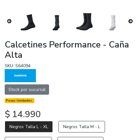
Calcetines Performance - Caña
Alta
SKU: S64094
Stock por sucursal
Pocas Unidades.
$ 14.990
Negros Talla L - XL
Negros Talla M - L